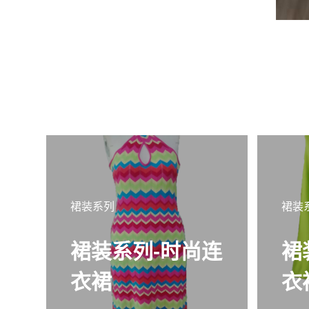
裙装系列
裙装
裙装系列-时尚连
裙
衣裙
衣