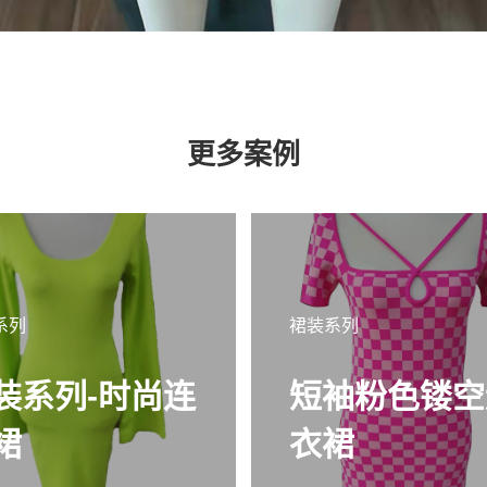
更多案例
系列
裙装系列
装系列-时尚连
短袖粉色镂空
裙
衣裙