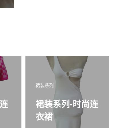
裙装系列
裙
连
裙装系列-时尚连
衣裙