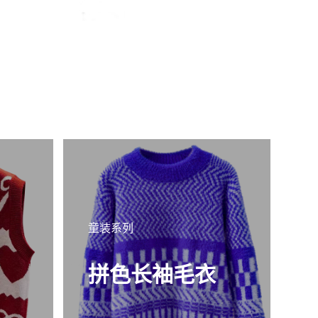
童装系列
童
拼色长袖毛衣