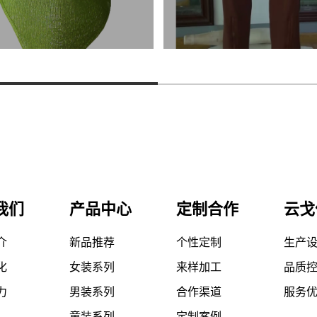
我们
产品中心
定制合作
云戈
介
新品推荐
个性定制
生产
化
女装系列
来样加工
品质
力
男装系列
合作渠道
服务
童装系列
定制案例