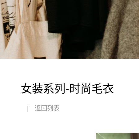
女装系列-时尚毛衣
|
返回列表