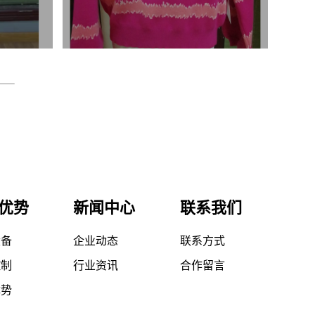
优势
新闻中心
联系我们
设备
企业动态
联系方式
控制
行业资讯
合作留言
优势