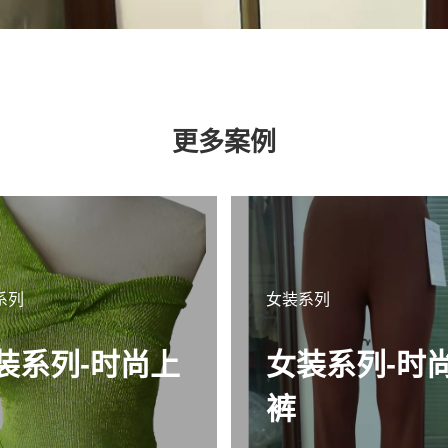
更多案例
系列
女装系列
装系列-时尚上
女装系列-时
裤