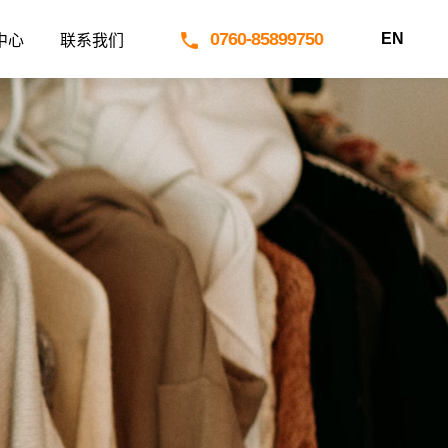
0760-85899750
EN
中心
联系我们